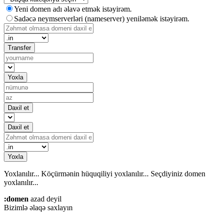
Yeni domen adı əlavə etmək istəyirəm.
Sadəcə neymserverləri (nameserver) yeniləmək istəyirəm.
Transfer
Yoxla
Daxil et
Daxil et
Yoxla
Yoxlanılır...
Köçürmənin hüquqiliyi yoxlanılır...
Seçdiyiniz domen
yoxlanılır...
:domen
azad deyil
Bizimlə əlaqə saxlayın