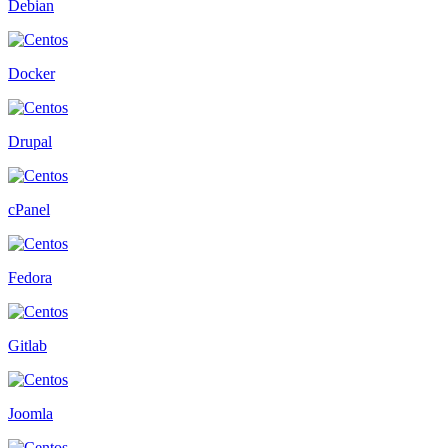
Debian
Docker
Drupal
cPanel
Fedora
Gitlab
Joomla