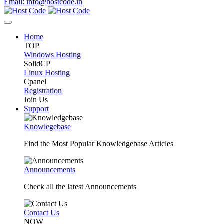
Email: info@hostcode.in
Home
TOP
Windows Hosting
SolidCP
Linux Hosting
Cpanel
Registration
Join Us
Support
Knowlegebase
Find the Most Popular Knowledgebase Articles
Announcements
Check all the latest Announcements
Contact Us
NOW