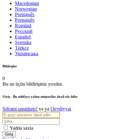
Macedonian
Norwegian
Português
Português
Română
Русский
Español
Svenska
Türkçe
Українська
Bildirişlər
0
Bu an üçün bildirişiniz yoxdur.
Giriş
- Bu səhifəyə yalnız müştərilər daxil ola bilər
Şifrəmi unutdum?
və ya
Qeydiyyat
Yadda saxla