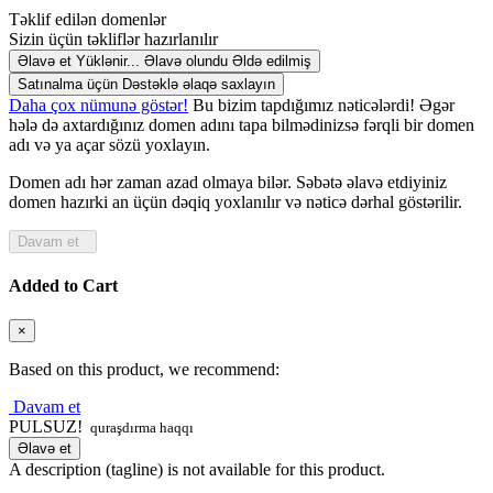
Təklif edilən domenlər
Sizin üçün təkliflər hazırlanılır
Əlavə et
Yüklənir...
Əlavə olundu
Əldə edilmiş
Satınalma üçün Dəstəklə əlaqə saxlayın
Daha çox nümunə göstər!
Bu bizim tapdığımız nəticələrdi! Əgər
hələ də axtardığınız domen adını tapa bilmədinizsə fərqli bir domen
adı və ya açar sözü yoxlayın.
Domen adı hər zaman azad olmaya bilər. Səbətə əlavə etdiyiniz
domen hazırki an üçün dəqiq yoxlanılır və nəticə dərhal göstərilir.
Davam et
Added to Cart
×
Based on this product, we recommend:
Davam et
PULSUZ!
quraşdırma haqqı
Əlavə et
A description (tagline) is not available for this product.