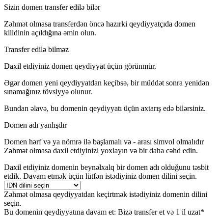
Sizin domen transfer edilə bilər
Zəhmət olmasa transferdən öncə hazırki qeydiyyatçıda domen
kilidinin açıldığına əmin olun.
Transfer edilə bilməz
Daxil etdiyiniz domen qeydiyyat üçün görünmür.
Əgər domen yeni qeydiyyatdan keçibsə, bir müddət sonra yenidən
sınamağınız tövsiyyə olunur.
Bundan əlavə, bu domenin qeydiyyatı üçün axtarış edə bilərsiniz.
Domen adı yanlışdır
Domen hərf və ya nömrə ilə başlamalı və
-
arası simvol olmalıdır
Zəhmət olmasa daxil etdiyinizi yoxlayın və bir daha cəhd edin.
Daxil etdiyiniz domenin beynəlxalq bir domen adı olduğunu təsbit
etdik. Davam etmək üçün lütfən istədiyiniz domen dilini seçin.
Zəhmət olmasa qeydiyyatdan keçirtmək istədiyiniz domenin dilini
seçin.
Bu domenin qeydiyyatına davam et:
Bizə transfer et və 1 il uzat*