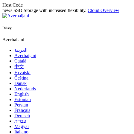
Host Code
news
SSD Storage with increased flexibility.
Cloud Overview
Dil seç
Azerbaijani
العربية
Azerbaijani
Català
中文
Hrvatski
Čeština
Dansk
Nederlands
English
Estonian
Persian
Français
Deutsch
עברית
Magyar
Italiano