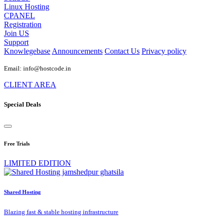
Linux Hosting
CPANEL
Registration
Join US
Support
Knowlegebase
Announcements
Contact Us
Privacy policy
Email: info@hostcode.in
CLIENT AREA
Special Deals
Free Trials
LIMITED EDITION
Shared Hosting
Blazing fast & stable hosting infrastructure