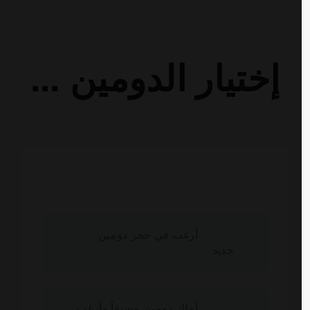
إختيار الدومين ...
أرغب في حجز دومين
جديد
أملك دومين مسبقاً وأرغب