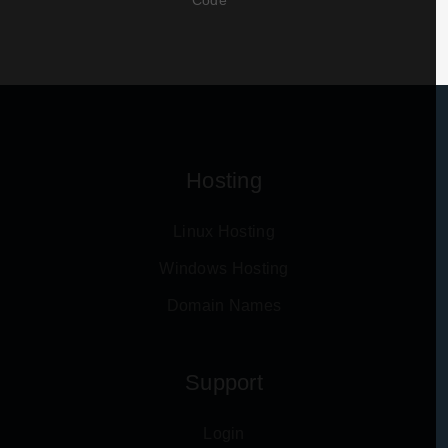
Code
Hosting
Linux Hosting
Windows Hosting
Domain Names
Support
Login