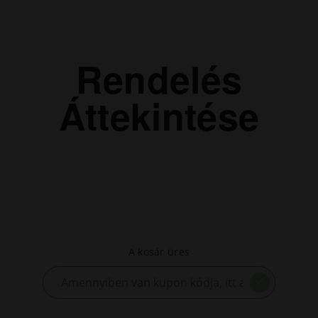
Rendelés
Áttekintése
A kosár üres