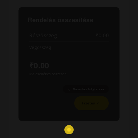
Rendelés összesítése
Részösszeg
₹0.00
Végösszeg
₹0.00
Ma esedékes összesen
Vásárlás Folytatása
Fizetés